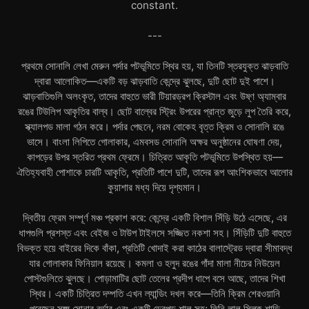
constant.
---
প্রথমে সোনালি লেখা মেরুন পর্দার পটভূমিতে স্থির হয়, যা তিনটি স্তরযুক্ত ঝাড়বাতি
দ্বারা আলোকিত—একটি বড় ঝাড়বাতি কেন্দ্রে ঝুলছে, দুটি ছোট দুই পাশে।
ঝাড়বাতিগুলি অলংকৃত, তাদের বাহুতে ভারী টিয়ারড্রপ ক্রিস্টাল এবং উষ্ণ অ্যাম্বার
রঙের টিউলিপ আকৃতির বাল্ব। ছোট বাল্বের স্ট্রিং উপরের প্রান্ত জুড়ে লুপ তৈরি করে,
স্ক্যালপড মালা গঠন করে। পর্দার পেছনে, নরম বোকেহ বৃত্ত ক্রিম ও সোনালি রঙে
ভাসে। বাংলা লিপিতে গোলাকার, এমবসড সোনালি অক্ষর অনুষ্ঠানের ঘোষণা দেয়,
কাপড়ের উপর স্তরিত প্রথম ফ্রেমে। চিত্রিত আকৃতি পটভূমিতে উপস্থিত হয়—
ঐতিহ্যবাহী পোশাকে চারটি আকৃতি, প্রতিটি পাশে দুটি, তাদের রূপ আংশিকভাবে আলোর
কুয়াশার মধ্য দিয়ে দৃশ্যমান।
দ্বিতীয় ফ্রেম সম্পূর্ণ মঞ্চ প্রকাশ করে: কেন্দ্রে একটি বিশাল সিঁড়ি উঠে এসেছে, এর
ধাপগুলি প্রশস্ত এবং বেইজ ও টাউপ টাইলসে সজ্জিত নকশা সহ। সিঁড়িটি দুটি বাহুতে
বিভক্ত হয়ে বাইরের দিকে বাঁকা, প্রতিটি খোদাই করা কাঠের বালাস্ট্রেড দ্বারা সীমাবদ্ধ
যার গোলাকার ফিনিয়াল রয়েছে। কমলা ও হলুদ রঙের গাঁদা মালা নীচের নিউয়েল
পোস্টগুলিতে ঝুলছে। পোড়ামাটির ছোট তেলের প্রদীপ ধাপে বসে আছে, তাদের শিখা
স্থির। একটি চিত্রিত দম্পতি এখন ল্যান্ডিং দখল করে—তিনি ক্রিম শেরওয়ানি
পরেছেন সূক্ষ্ম সোনার বর্ডার এবং একটি ড্রেপড শাল সহ; তিনি লাল সিল্ক শাড়ি