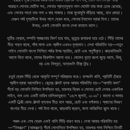
পরেছেন সোনার মোটিফ সহ, সোনার প্রান্তযুক্ত লাল ঘোমটা তার মাথা ঢেকে রেখেছে,
এবং সোনার গহনা তার গলা ও বাহু সাজায়। তারা মুখোমুখি দাঁড়িয়ে আছে, হাত জোড়া।
মেরুন পর্দা দৃশ্যটিকে উভয় পাশে ফ্রেম করে, সোনার ট্যাসেল দ্বারা টানা। তাদের
উপরে, একই সোনালি বাংলা লেখা বাতাসে ভাসে।
তৃতীয় ফ্রেমে, দম্পতি স্বচ্ছতায় বিবর্ণ হয়ে যায়, ভূতুড়ে রূপরেখা হয়ে ওঠে। সিঁড়ি তাদের
নীচে শক্ত থাকে, গাঁদা মালা এবং প্রদীপ এখনও দৃশ্যমান। লেখা পরিবর্তিত হয়—নতুন
লাইন সোনালি বাংলা লিপিতে পর্দার উপর স্তরিত, ছোট এবং স্তূপীকৃত। ঝাড়বাতিগুলি
আলো দিতে থাকে, তাদের ক্রিস্টাল আলো ধরে। বোকেহ বৃত্ত রচনা জুড়ে ভাসে, কিছু
বড় এবং বিস্তৃত, অন্যগুলি তীক্ষ্ণ বিন্দু।
চতুর্থ ফ্রেম সিঁড়ি থেকে আকৃতি সম্পূর্ণ পরিষ্কার করে। ধাপগুলি খালি, প্রতিটি ট্রেডে
প্রদীপ দ্বারা আলোকিত। কেন্দ্রে টেক্সট ব্লক আবার পরিবর্তিত হয়—"আগতি বদল"
শীর্ষে বড় সোনালি লিপিতে উপস্থিত হয়, তারপরে ক্রিম ও সোনায় ছোট লেখার একাধিক
লাইন, নাম এবং একটি তারিখ তালিকাভুক্ত: "২৪শে জুলাই, ২০২৬"। কালো ও সাদায়
একটি QR কোড টেক্সট ব্লকের নীচে বসে আছে, ছোট এবং বর্গাকার। স্থানের বিবরণ
বাংলায় নীচে লেখা। পর্দা টানা থাকে, ঝাড়বাতি জ্বলে, মালা অবিচলিত ঝুলে থাকে।
পঞ্চম এবং শেষ ফ্রেম একই খালি সিঁড়ি ধারণ করে। লেখা আবার পরিবর্তিত হয়
—"নিমন্ত্রণ" (আমন্ত্রণ) শীর্ষে সোনালিতে উপস্থিত হয়, তারপরে সাদা লিপিতে তিনটি