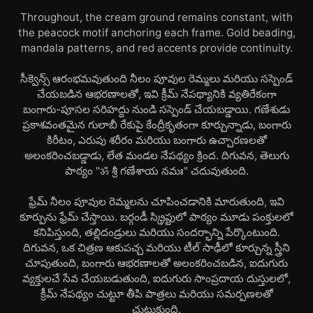
Throughout, the cream ground remains constant, with
the peacock motif anchoring each frame. Gold beading,
mandala patterns, and red accents provide continuity.
సీక్వెన్స్ ఆరంభమవుతుంది నీలం పూవుల రెమ్మలు మరియు సస్పెండ్
చేయబడిన ఆభరణాలతో, ఇవి క్రీమ్ నేపథ్యానికి వ్యతిరేకంగా
బంగారు-పూసల సరిహద్దు నుండి సస్పెండ్ చేయబడ్డాయి. గణేశుడు
ప్రకాశవంతమైన గులాబీ రేకుపై కేంద్రీకృతంగా కూర్చున్నాడు, బంగారు
కిరీటం, ఎరుపు శరీరం మరియు బంగారు ఉచ్చారణలతో
అలంకరించబడ్డాడు, లేత మండల నేపథ్యం క్రింద. దిగువన, తెలుగు
పాఠ్యం "ॐ శ్రీ గణేశాయ నమః" చదువుతుంది.
ఫ్రేమ్ నీలం పూవుల రెమ్మలను చూపించడానికి మారుతుంది, ఇవి
కూర్పును ఫ్రేమ్ చేస్తాయి. బర్గండీ స్క్రిప్టులో పాఠ్యం మూడు పంక్తులలో
కనిపిస్తుంది, తల్లిదండ్రులు మరియు సందర్భాన్ని పేర్కొంటుంది.
దిగువన, ఒక చిత్రణ ఆకుపచ్చ మరియు టీల్ సాఢీలో కూర్చున్న స్త్రీని
చూపుతుంది, బంగారు ఆభరణాలతో అలంకరించబడిన, ఐదుగురు
వ్యక్తులచే సేవ చేయబడుతుంది, ఐదుగురు సాంప్రదాయ దుస్తులలో,
క్రీమ్ నేపథ్యం చుట్టూ తీపి పాత్రలు మరియు సమర్పణలతో
చుట్టుకుంది.