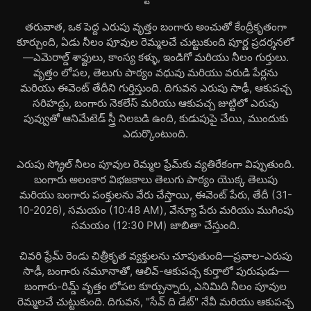
తరువాత, ఒక పెద్ద ఎరుపు వృత్తం బంగారు అంచుతో కేంద్రీకృతంగా
కూర్చుంది, ఏడు నీలం పూవుల రెమ్మలచే చుట్టుకుంది పూర్ణ ప్రదర్శనలో
—ఎమెరాల్డ్ శాఫ్టులు, కాంస్య కళ్ళు, ఇండిగో మరియు నీలం గుర్తులు.
వృత్తం లోపల, తెలుగు పాఠ్యం వధువు మరియు వరుడి పేర్లను
మరియు ఈవెంట్ తేదీని గుర్తిస్తుంది. దిగువన ఎరుపు సాఢీ, ఆకుపచ్చ
సరిహద్దు, బంగారు నెకలేస్ మరియు ఆకుపచ్చ జుట్టిలో ఎరుపు
పువ్వుతో ఆనిమేటెడ్ స్త్రీ నిలబడి ఉంది, కుడుపుపై చేయి, ముందుకు
ఎదుర్కొంటుంది.
ఎరుపు స్క్రోల్ నీలం పూవుల రెమ్మల ఫ్రేమ్‌కు వ్యతిరేకంగా విప్పుతుంది.
బంగారు అలంకార విభజకాలు తెలుగు పాఠ్యం యొక్క తెలుపు
మరియు బంగారు పంక్తులను వేరు చేస్తాయి, ఈవెంట్ పేరు, తేదీ (31-
10-2026), సమయం (10:48 AM), వేన్యూ పేరు మరియు ముగింపు
సమయం (12:30 PM) జాబితా చేస్తుంది.
చివరి ఫ్రేమ్ రెండు చిత్రీకృత వ్యక్తులను చూపుతుంది—ప్రవాల-ఎరుపు
సాఢీ, బంగారు నమూనాతో, ఆలివ్-ఆకుపచ్చ కుర్తాలో పురుషుడు—
బంగారు-రిమ్డ్ వృత్తం లోపల కూర్చున్నారు, ఎనిమిది నీలం పూవుల
రెమ్మలచే చుట్టుకుంది. దిగువన, "సేవ్ ది డేట్" నేవీ మరియు ఆకుపచ్చ