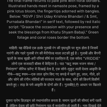
The final frame returns to pale pink with floral borders.
Illustrated hands meet in namaste pose, framed by a
pink lotus bloom, the fingertips adorned with bangles.
Below: "RSVP / Shri Uday Krishna Bhandari / & Smt,
Purnabala Bhandari" in serif text, followed by red italic
script: "Graace the occasion with your presence and
seek the blessings from Khatu Shyam Babaji." Green
foliage and coral roses border the bottom.
माहिती: यह वीडियो एक हल्के गुलाबी रंग की पृष्ठभूमि पर शुरू होता है जिसमें
नारंगी और गहरे गुलाबी रंग की मैरीगोल्ड माला लटकी हुई है। गुलाबी और बैंगनी
फूलों के साथ सूखी-हरी पत्तियां शीर्ष पर एकत्रित हैं; एक सफेद "VRIDDIE"
लोगो एक सजावटी बॉक्स में केंद्रित है। पाठ "खटू श्याम भजन संध्या /
निमंत्रण" सेरिफ फ़ॉन्ट में दिखाई देता है, एक सोने-मुकुट वाली देवता आकृति के
नीचे—खटू श्याम—एक लाल ड्रेप किए गए कपड़े में पहने हुए, लाल, नीले, हरे
और सोने की रंगीन मोतियों की परतदार माला के साथ, सोने की किरणें विकीर्ण
करते हुए। ताड़ के पत्ते आकृति के दोनों ओर हैं। गुलाबी牡丹 आधार पर खिलते
हैं।
दूसरा फ्रेम डिज़ाइन को स्थानांतरित करता है: समान फूलों की सीमाएं बनी रहती
हैं, लेकिन देवता की छवि निमंत्रण पाठ में रूपांतरित हो जाती है। नाम दिखाई देते