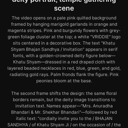
scene
The video opens on a pale pink quilted background
framed by hanging marigold garlands in orange and
magenta stripes. Pink and burgundy flowers with grey-
green foliage cluster at the top; a white "VRIDDIE" logo
sits centered in a decorative box. The text "Khatu
Shyam Bhajan Sandhya / Invitation" appears in serif
fonts, with a golden-crowned deity figure below—
Khatu Shyam—dressed in a red draped cloth with
layered beaded necklaces in red, blue, green, and gold,
radiating gold rays. Palm fronds flank the figure. Pink
peonies bloom at the base.
The second frame shifts the design: the same floral
borders remain, but the deity image transitions to
invitation text. Names appear—"Mrs. Anuradha
Bhandari & Mr. Shekhar Bhandari"—followed by red
italic text: "cordially invite you to the / BHAJAN
SANDHYA / of Khatu Shyam Ji / on the occasion of / the