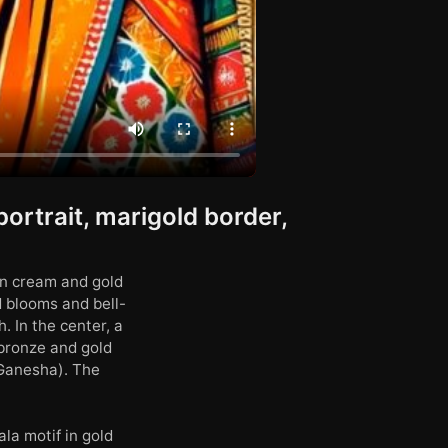
ortrait, marigold border,
in cream and gold
d blooms and bell-
 In the center, a
 bronze and gold
 Ganesha). The
la motif in gold