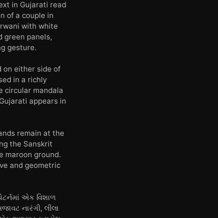
text in Gujarati read
n of a couple in
rwani with white
d green panels,
ng gesture.
 on either side of
ed in a richly
e circular mandala
 Gujarati appears in
lands remain at the
ing the Sanskrit
 the maroon ground.
ive and geometric
પેટર્નમાં એક વિશાળ
 સજાવટ નારંગી, લીલા