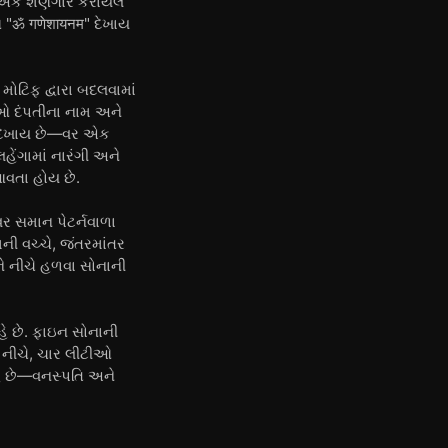
્પ એક શણગાર કરાયેલ
ાણ "ॐ गणेशायनम" દેખાય
ોટિફ દ્વારા બદલવામાં
ટીઓ દંપતીના નામ અને
્ર દેખાય છે—વર એક
હેંગામાં નારંગી અને
આવતા હોય છે.
 વર સમાન પેટર્નવાળા
મની વચ્ચે, જંતરમાંતર
અને નીચે હળવા સોનાની
હે છે. ફાઇન સોનાની
ે. નીચે, ચાર લીટીઓ
હે છે—વનસ્પતિ અને