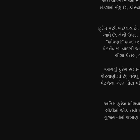
અને વાદળી રંગમાં 
મંડલમાં બેઠું છે, કા
ફ્રેમ પછી બદલાય છે.
આવે છે. તેની ઉપર, 
"શોષણર" શબ્દ (સ્
પેટર્નવાળા વાદળી અ
લીલા પેનલ, 
આગલું ફ્રેમ સમાન શ
શેરવાણીમાં છે; નવેલ
પેટર્નના એક મોટા પર
અંતિમ ફ્રેમ ખોલવા
લીટીમાં એક નવો પર
ગુજરાતીમાં લખાણ 