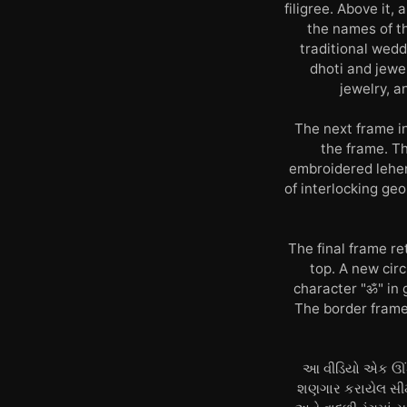
filigree. Above it, 
the names of th
traditional wed
dhoti and jewe
jewelry, a
The next frame in
the frame. Th
embroidered lehen
of interlocking geo
The final frame re
top. A new circ
character "ॐ" in g
The border frame
આ વીડિયો એક ઊંડા 
શણગાર કરાયેલ સીમાથ