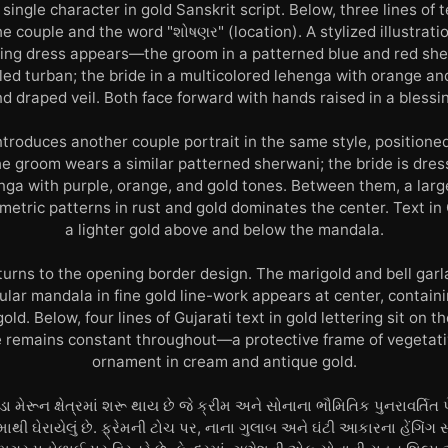
a single character in gold Sanskrit script. Below, three lines of 
e couple and the word "શોષણર" (location). A stylized illustratio
ding dress appears—the groom in a patterned blue and red she
led turban; the bride in a multicolored lehenga with orange an
nd draped veil. Both face forward with hands raised in a blessi
troduces another couple portrait in the same style, positioned
e groom wears a similar patterned sherwani; the bride is dress
ga with purple, orange, and gold tones. Between them, a larg
metric patterns in rust and gold dominates the center. Text in
a lighter gold above and below the mandala.
turns to the opening border design. The marigold and bell gar
ular mandala in fine gold line-work appears at center, contain
old. Below, four lines of Gujarati text in gold lettering sit on
 remains constant throughout—a protective frame of vegetat
ornament in cream and antique gold.
મેરૂન ક્ષેત્રમાં શરૂ થાય છે જે ક્રીમ અને સોનાના ભૌમિતિક પુનરાવર્તિત 
ી ઘેરાયેલું છે. ફ્રેમની ટોચ પર, નાના ગુલાબ અને ઘંટી આકારના હેંગિંગ