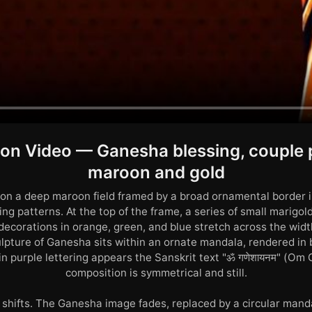
ion Video — Ganesha blessing, couple p
maroon and gold
on a deep maroon field framed by a broad ornamental border 
ng patterns. At the top of the frame, a series of small marigol
ecorations in orange, green, and blue stretch across the width.
culpture of Ganesha sits within an ornate mandala, rendered in
in purple lettering appears the Sanskrit text "ॐ गणेशायनम" (Om
composition is symmetrical and still.
shifts. The Ganesha image fades, replaced by a circular manda