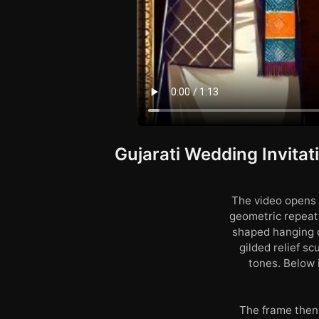
Gujarati Wedding Invitat
The video opens 
geometric repeati
shaped hanging d
gilded relief s
tones. Below 
The frame then 