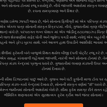
સમગ્ર પહોળાઈ પર વિસ્તરે છે. કેન્દ્રમાં, ગણેશની એક સોનાની રાહત શિલ
ંસ્ય અને સોનાના ટોનમાં રજૂ કરાયેલું છે. નીચે જાંબલી અક્ષરોમાં સંસ્કૃત લખ
છે. રચના સમપ્રમાણ અને સ્થિર છે.
 ગણેશ ઇમેજ ઝાપટી જાય છે, જેને સોનાના ફિલીગ્રી માં એક પરિપત્ર મંડલ મ
એક એકલ પાત્ર સોનાની સંસ્કૃત સ્ક્રિપ્ટમાં. નીચે, ગુજરાતીમાં ત્રણ લી
થાન) વાંચે છે. પરંપરાગત લગ્ન પોશાક માં એક જોડીનું સ્ટાઇલાઇઝ્ડ ચિત
ને લાલ શેરવાણીમાં સફેદ ધોતી અને જુવેલ્ડ પગડી સાથે; નવેલું એક બહુરંગી લ
ગહનો અને ડ્રેપ્ડ બુરકા સાથે. બંને આગળ હાથ ઉપાડીને આશીર્વાદ ભાવમાં 
ૈલીમાં ફ્રેમની બંને બાજુએ સ્થિત થયેલ બીજી દંપતી પોર્ટ્રેટ રજૂ કરે છે.
ું એક સમૃદ્ધ કાંતાવાળી લહેંગામાં જાંબલી, નારંગી અને સોનાના ટોનમાં છે. તે
િપત્ર મંડલ કેન્દ્રમાં પ્રભુત્વ ધરાવે છે. ગુજરાતીમાં લખાણ મંડલની ઉપર 
ટોનમાં દેખાય છે.
ની સીમા ડિઝાઇનમાં પાછું આવે છે. ગુલાબ અને ઘંટી ફૂલોની માળા ટોચ પર ર
િપત્ર મંડલ-કાર્ય કેન્દ્રમાં દેખાય છે, સોનાની સંસ્કૃત વર્ણમાં "ॐ" ધરાવે છ
મેરૂન જમીનમાં સોનાની અક્ષરોમાં બેસે છે. સીમા ફ્રેમ સમગ્ર રીતે સતત ર
ભૌમિતિક શણગારમાં એક સુરક્ષાત્મક ફ્રેમ ક્રીમ અને જંતર સોનામાં।