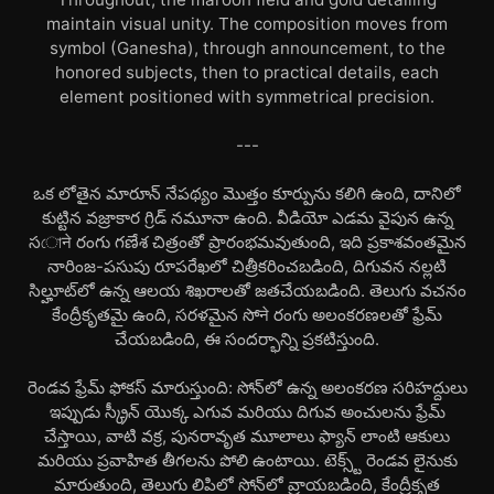
maintain visual unity. The composition moves from
symbol (Ganesha), through announcement, to the
honored subjects, then to practical details, each
element positioned with symmetrical precision.
---
ఒక లోతైన మారూన్ నేపథ్యం మొత్తం కూర్పును కలిగి ఉంది, దానిలో
కుట్టిన వజ్రాకార గ్రిడ్ నమూనా ఉంది. వీడియో ఎడమ వైపున ఉన్న
సোने రంగు గణేశ చిత్రంతో ప్రారంభమవుతుంది, ఇది ప్రకాశవంతమైన
నారింజ-పసుపు రూపరేఖలో చిత్రీకరించబడింది, దిగువన నల్లటి
సిల్హూట్‌లో ఉన్న ఆలయ శిఖరాలతో జతచేయబడింది. తెలుగు వచనం
కేంద్రీకృతమై ఉంది, సరళమైన సోने రంగు అలంకరణలతో ఫ్రేమ్
చేయబడింది, ఈ సందర్భాన్ని ప్రకటిస్తుంది.
రెండవ ఫ్రేమ్ ఫోకస్ మారుస్తుంది: సోన్‌లో ఉన్న అలంకరణ సరిహద్దులు
ఇప్పుడు స్క్రీన్ యొక్క ఎగువ మరియు దిగువ అంచులను ఫ్రేమ్
చేస్తాయి, వాటి వక్ర, పునరావృత మూలాలు ఫ్యాన్ లాంటి ఆకులు
మరియు ప్రవాహిత తీగలను పోలి ఉంటాయి. టెక్స్ట్ రెండవ లైనుకు
మారుతుంది, తెలుగు లిపిలో సోన్‌లో వ్రాయబడింది, కేంద్రీకృత