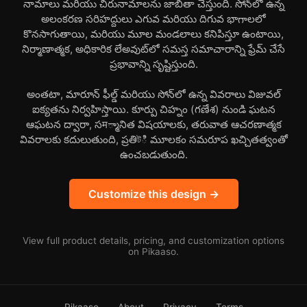
నామాలు మరియు చిరునామాలను జాబితా చేస్తుంది. సోన్‌లో ఉన్న
అలంకరణ సరిహద్దులు ఎగువ మరియు దిగువ భాగాలలో
కొనసాగుతాయి, మరియు మూల మండలాలు కనిపిస్తూ ఉంటాయి,
నిర్మాణాత్మక, అధికారిక లేఅవుట్‌లో సమస్త సమాచారాన్ని ఫ్రేమ్ చేసే
ప్రభావాన్ని సృష్టిస్తుంది.
అంతటా, మారూన్ ఫీల్డ్ మరియు సోన్‌లో ఉన్న వివరాలు విజువల్
ఐక్యతను నిర్వహిస్తాయి. కూర్పు చిహ్నం (గణేశ) నుండి ఘటన
ఆఘటన ద్వారా, సम్మానిత విషయాలకు, తరువాత ఆచరణాత్మక
వివరాలకు కదులుతుంది, ప్రతిটి మూలకం సమరూప ఖచ్చితత్వంతో
ఉంచబడుతుంది.
Customize this design →
View full product details, pricing, and customization options
on Pikaaso.