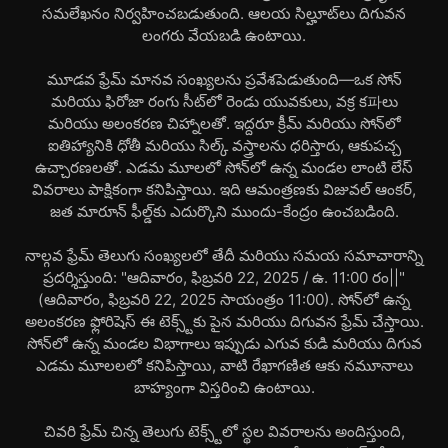
సమలేఖనం నిర్వహించబడుతుంది. ఆలయ సిల్హూట్‌లు దిగువన
లంగరు వేయబడి ఉంటాయి.
మూడవ ఫ్రేమ్ మానవ సంఖ్యలను ప్రవేశపెడుతుంది—ఒక సోన్
మరియు ఫిరోజా రంగు సీట్‌లో రెండు యువకులు, వక్ర క파లు
మరియు అలంకరణ చిహ్నాలతో. ఇద్దరూ క్రీమ్ మరియు సోన్‌లో
ఐతిహ్యానికి ధోతీ మరియు సిల్క్ వస్త్రాలను ధరిస్తారు, ఆకుపచ్చ
ఉచ్చారణలతో. ఎడమ మూలలో సోన్‌లో ఉన్న మండల లాంటి లేస్
వివరాలు పాక్షికంగా కనిపిస్తాయి. ఇది ఆమంత్రణకు విజువల్ ఆంకర్,
జత మారూన్ ఫీల్డ్‌కు ఎదుర్కొని ముందు-కేంద్రం ఉంచబడింది.
నాల్గవ ఫ్రేమ్ తెలుగు సంఖ్యలలో తేదీ మరియు సమయ సమాచారాన్ని
ప్రదర్శిస్తుంది: "ఆదివారం, ఫిబ్రవరి 22, 2025 / ఉ. 11:00 రం||"
(ఆదివారం, ఫిబ్రవరి 22, 2025 సాయంత్రం 11:00). సోన్‌లో ఉన్న
అలంకరణ ఫ్లోరిషెస్ ఈ టెక్స్ట్‌కు పైన మరియు దిగువన ఫ్రేమ్ చేస్తాయి.
సోన్‌లో ఉన్న మండల విభాగాలు ఇప్పుడు ఎగువ కుడి మరియు దిగువ
ఎడమ మూలలలో కనిపిస్తాయి, వాటి రేఖాగణిత ఆకు నమూనాలు
బాహ్యంగా విస్తరించి ఉంటాయి.
చివరి ఫ్రేమ్ చిన్న తెలుగు టెక్స్ట్‌లో స్థల వివరాలను అందిస్తుంది,