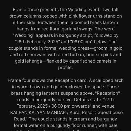
Frame three presents the Wedding event. Two tall
brown columns topped with pink flower urns stand on
either side. Between them, a domed brass lantern
hangs from red floral garland swags. The word
"Wedding" appears in burgundy script, followed by
"28th February, 2025" and "06.00 pm" below. The
couple stands in formal wedding dress—groom in gold
and red sherwani with a red turban, bride in pink and
gold lehenga—flanked by caparisoned camels in
profile.
Frame four shows the Reception card. A scalloped arch
in warm brown and gold encloses the space. Three
brass hanging lanterns suspend above. "Reception"
reads in burgundy cursive. Details state "27th
February, 2025 / 06.00 pm onwards" and venue
"KALPAN KALYAN MANDAP / Aura, Resort Guesthouse
Road." The couple stands in cream and burgundy
formal wear on a burgundy floor runner, with pale