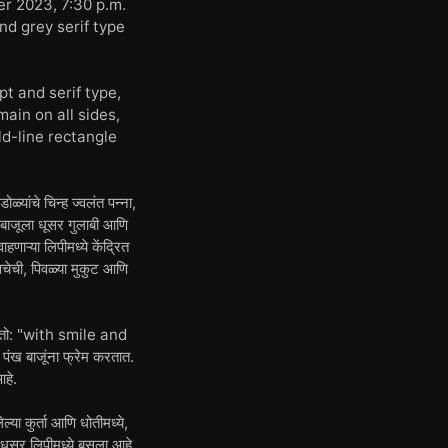
er 2023, 7:30 p.m.
nd grey serif type
pt and serif type,
ain on all sides,
ld-line rectangle
ोळ्यांचे चिन्ह ज्वलंत पन्ना,
ा बाजूला धूसर गुलाबी आणि
्या लिपीमध्ये केंद्रित
चेची, पिवळ्या मुकुट आणि
ा जातो: "with smile and
ख बाजूंना फ्रेम करतात.
आहे.
 कुर्ता आणि धोतीमध्ये,
धूसर लिपीमध्ये बसला आहे,