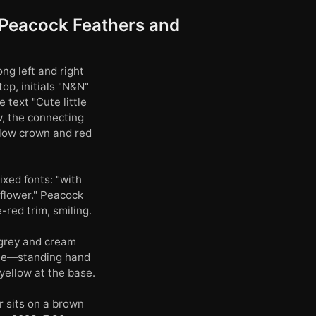
h Peacock Feathers and
ng left and right
op, initials "N&N"
 text "Cute little
w, the connecting
llow crown and red
xed fonts: "with
y flower." Peacock
-red trim, smiling.
 grey and cream
ble—standing hand
 yellow at the base.
r sits on a brown