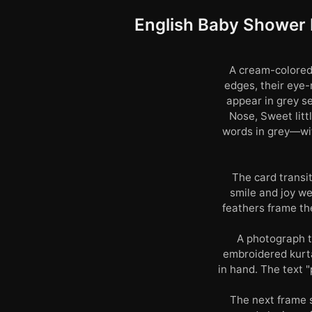
English Baby Shower I
A cream-colored 
edges, their eye-
appear in grey se
Nose, Sweet litt
words in grey—wit
The card transi
smile and joy we 
feathers frame the
A photograph t
embroidered kurt
in hand. The text "
The next frame s