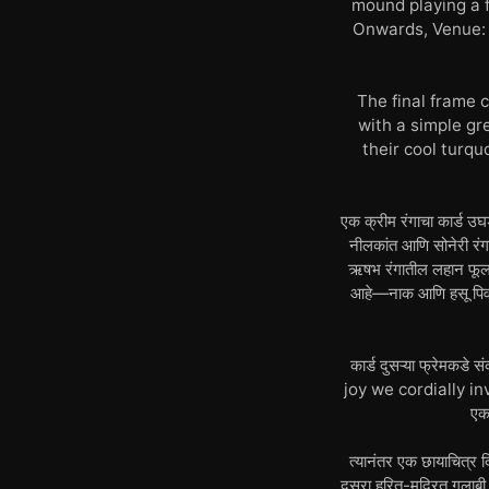
mound playing a f
Onwards, Venue: P
The final frame c
with a simple gr
their cool turqu
एक क्रीम रंगाचा कार्ड उघडतो
नीलकांत आणि सोनेरी रंगा
ऋषभ रंगातील लहान फूला
आहे—नाक आणि हसू पिवळ्य
कार्ड दुसऱ्या फ्रेमकडे
joy we cordially invi
एक 
त्यानंतर एक छायाचित्र
दुसरा हरित-मुद्रित गुला