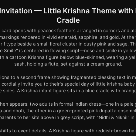
nvitation — Little Krishna Theme wit
Cradle
card opens with peacock feathers arranged in corners and alo
markings rendered in vivid emerald, sapphire, and gold. At the t
rif type beside a small floral cluster in dusty pink and sage. The
le Smile" is centered in flowing script—nose and smile in yello
h a cartoon Krishna figure below: blue-skinned, wearing a ye
sash, holding a flute, set against a cream ground.
tions to a second frame showing fragmented blessing text in mi
cordially invite you to their's special day of little krishna bab
 sides. A Krishna infant figure sits in a blue cradle with orange
hen appears: two adults in formal Indian dress—one in a pale
a and dhoti, the other in a green-printed pink dupatta ensem
parents to be" sits above in grey script, with "Nidhi & Nikhil" in
hifts to event details. A Krishna figure with reddish-brown hai