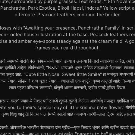
lute, surrounded by purple grasses. Text reads: "18th Novemb
anchratha, Park Exotica, Bikoli Hapsi, Indore." Yellow script a
alternate. Peacock feathers continue the border.
loses with "Awaiting your presence, Panchratha Family" in scri
een-roofed house illustration at the base. Peacock feathers rem
oise and amber eye-spots steady against the cream field. A go
frames each card throughout.
 ज्यामध्ये मोरांचे पंख कोपऱ्यांमध्ये आणि डाव्या व उजव्या किनारी व्यवस्थित आहेत, त्यांचे ड
त दर्शविले आहेत. शीर्षस्थानी, "N&N" आद्याक्षरे धूसर सेरिफ टाइपमध्ये दिसतात, त्याच्य
ंचा समूह आहे. "Cute little Nose, Sweet little Smile" हा मजकूर मध्यभागी वाहणाऱ
ा रंगात, जोडणारे शब्द धूसर रंगात—त्याखाली एक कार्टून कृष्ण आकृती आहे: निळ्या त्व
लाल पट्टा परिधान करणारी, बांसुरी धारण करणारी, क्रीम पार्श्वभूमीवर स्थित.
 संक्रमण करतो ज्यामध्ये मिश्र फॉन्टमध्ये तुकडे तुकडे केलेला आशीर्वाद मजकूर दर्शविल
te you to their's special day of little krishna baby flower." मोरांचे पं
कृष्ण शिशु आकृती निळ्या पालनेमध्ये बसली आहे ज्यामध्ये नारंगी-लाल ट्रिम आहे, हसत 
 दिसतो: औपचारिक भारतीय पोशाखात दोन प्रौढ—एक फिकट धूसर आणि क्रीम कढाई केलेल्या
बी दुपट्टा संचमध्ये—हाताला हात घालून उभे आहेत. "parents to be" हा मजकूर वरील 